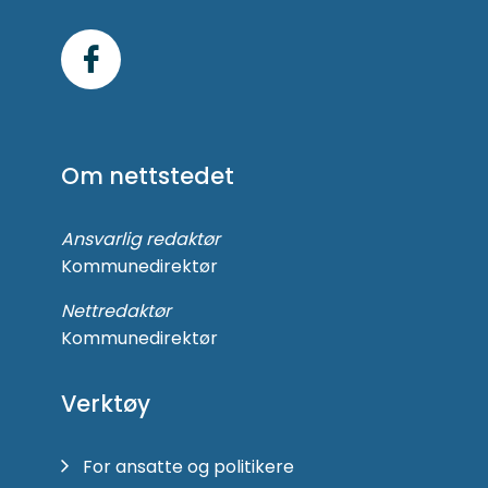
Følg
oss
på
Om nettstedet
Facebook
Ansvarlig redaktør
Kommunedirektør
Nettredaktør
Kommunedirektør
Verktøy
For ansatte og politikere