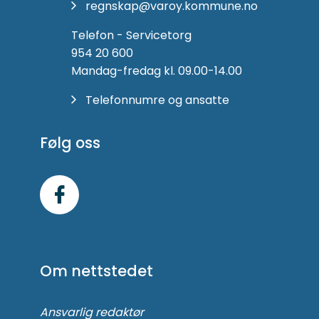
regnskap@varoy.kommune.no
Telefon - Servicetorg
954 20 600
Mandag-fredag kl. 09.00-14.00
Telefonnumre og ansatte
Følg oss
Følg
oss
på
Om nettstedet
Facebook
Ansvarlig redaktør