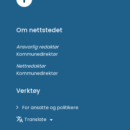
Følg
oss
på
Om nettstedet
Facebook
Ansvarlig redaktør
Kommunedirektør
Nettredaktør
Kommunedirektør
Verktøy
For ansatte og politikere
Translate