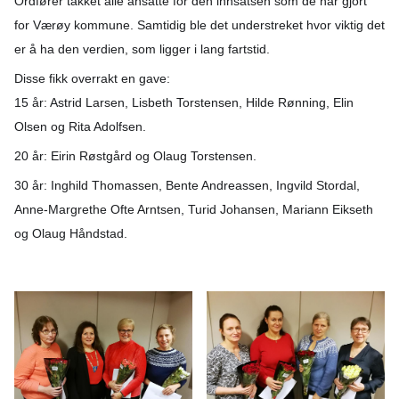
Ordfører takket alle ansatte for den innsatsen som de har gjort
for Værøy kommune. Samtidig ble det understreket hvor viktig det
er å ha den verdien, som ligger i lang fartstid.
Disse fikk overrakt en gave:
15 år: Astrid Larsen, Lisbeth Torstensen, Hilde Rønning, Elin
Olsen og Rita Adolfsen.
20 år: Eirin Røstgård og Olaug Torstensen.
30 år: Inghild Thomassen, Bente Andreassen, Ingvild Stordal,
Anne-Margrethe Ofte Arntsen, Turid Johansen, Mariann Eikseth
og Olaug Håndstad.