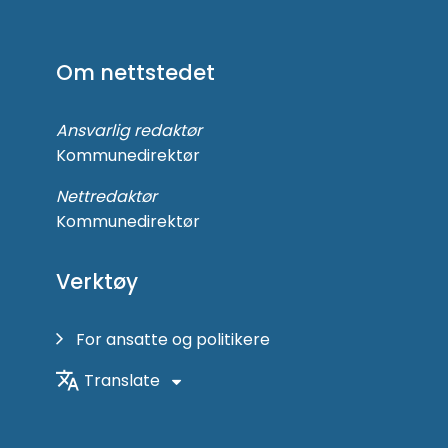
Følg
oss
på
Om nettstedet
Facebook
Ansvarlig redaktør
Kommunedirektør
Nettredaktør
Kommunedirektør
Verktøy
For ansatte og politikere
Translate