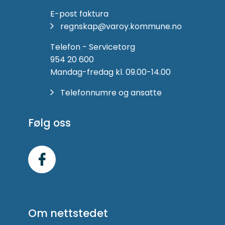
E-post faktura
regnskap@varoy.kommune.no
Telefon - Servicetorg
954 20 600
Mandag-fredag kl. 09.00-14.00
Telefonnumre og ansatte
Følg oss
Følg
oss
på
Om nettstedet
Facebook