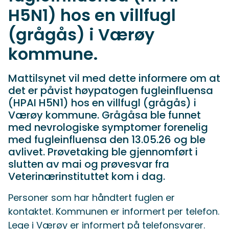
H5N1) hos en villfugl
(grågås) i Værøy
kommune.
Mattilsynet vil med dette informere om at
det er påvist høypatogen fugleinfluensa
(HPAI H5N1) hos en villfugl (grågås) i
Værøy kommune. Grågåsa ble funnet
med nevrologiske symptomer forenelig
med fugleinfluensa den 13.05.26 og ble
avlivet. Prøvetaking ble gjennomført i
slutten av mai og prøvesvar fra
Veterinærinstituttet kom i dag.
Personer som har håndtert fuglen er
kontaktet. Kommunen er informert per telefon.
Lege i Værøy er informert på telefonsvarer.