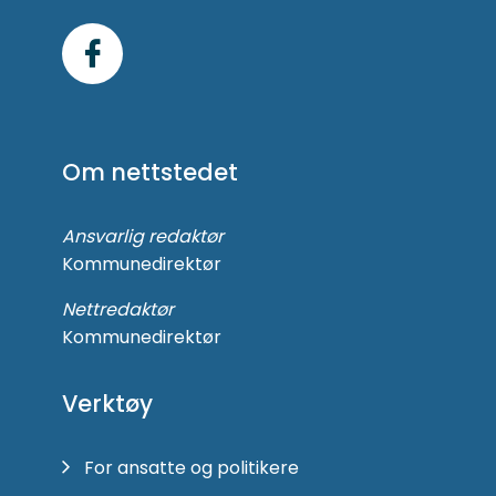
Følg
oss
på
Om nettstedet
Facebook
Ansvarlig redaktør
Kommunedirektør
Nettredaktør
Kommunedirektør
Verktøy
For ansatte og politikere