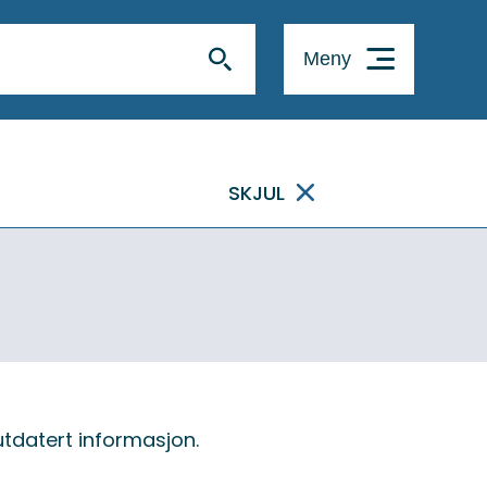
Meny
SKJUL
tdatert informasjon.