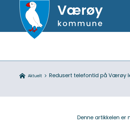
Hovedportal
Du
Redusert telefontid på Værøy l
Aktuelt
er
her:
VIKTIG
MELDING
Denne artikkelen er