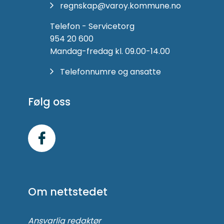
regnskap@varoy.kommune.no
Telefon - Servicetorg
954 20 600
Mandag-fredag kl. 09.00-14.00
Telefonnumre og ansatte
Følg oss
Følg
oss
på
Om nettstedet
Facebook
Ansvarlig redaktør