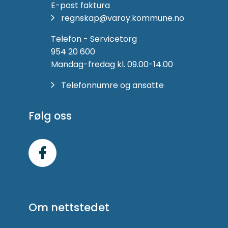
E-post faktura
regnskap@varoy.kommune.no
Telefon - Servicetorg
954 20 600
Mandag-fredag kl. 09.00-14.00
Telefonnumre og ansatte
Følg oss
Følg
oss
på
Om nettstedet
Facebook