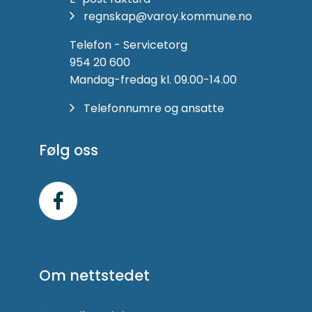
regnskap@varoy.kommune.no
Telefon - Servicetorg
954 20 600
Mandag-fredag kl. 09.00-14.00
Telefonnumre og ansatte
Følg oss
Følg
oss
på
Om nettstedet
Facebook