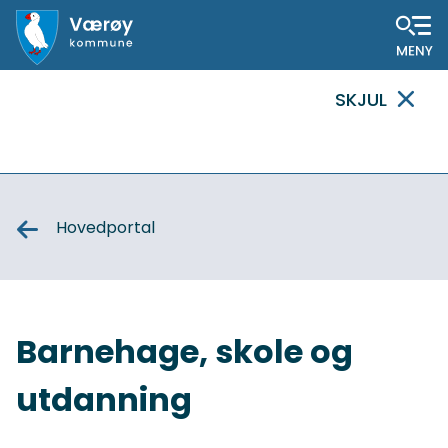
Hovedportal
SKJUL
VIKTIG
MELDING
Hovedportal
Barnehage, skole og
utdanning