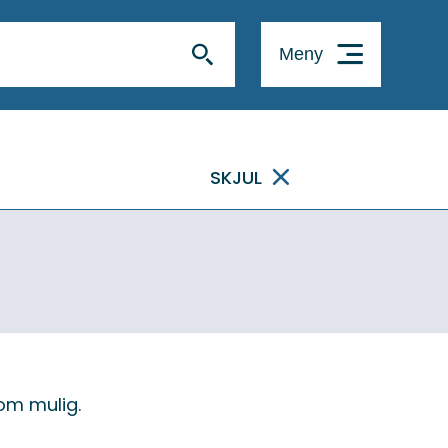
Meny
SKJUL
som mulig.