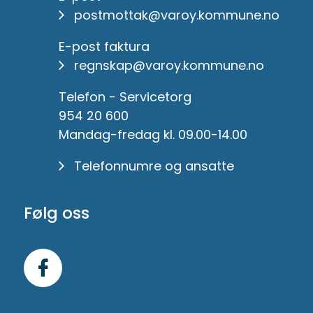
postmottak@varoy.kommune.no
E-post faktura
regnskap@varoy.kommune.no
Telefon - Servicetorg
954 20 600
Mandag-fredag kl. 09.00-14.00
Telefonnumre og ansatte
Følg oss
Følg