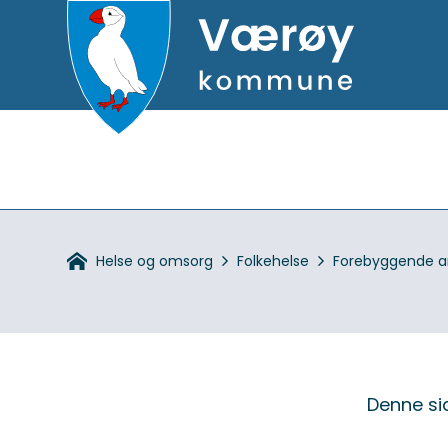
Hovedportal
Du
Helse og omsorg
Folkehelse
Forebyggende a
er
her:
VIKTIG
MELDING
Denne sid