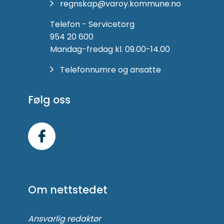
regnskap@varoy.kommune.no
Telefon - Servicetorg
954 20 600
Mandag-fredag kl. 09.00-14.00
Telefonnumre og ansatte
Følg oss
Følg
oss
på
Om nettstedet
Facebook
Ansvarlig redaktør