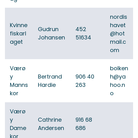
nordis
Kvinne
havet
Gudrun
452
fiskarl
@hot
Johansen
51634
aget
mail.c
om
Værø
bolken
y
Bertrand
906 40
h@ya
Manns
Hardie
263
hoo.n
kor
o
Værø
y
Cathrine
916 68
Dame
Andersen
686
kor