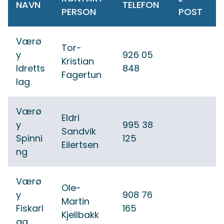
NAVN
TELEFON
PERSON
POST
Værø
Tor-
y
926 05
Kristian
Idretts
848
Fagertun
lag
Værø
Eldri
y
995 38
Sandvik
Spinni
125
Eilertsen
ng
Værø
Ole-
y
908 76
Martin
Fiskarl
165
Kjellbakk
ag