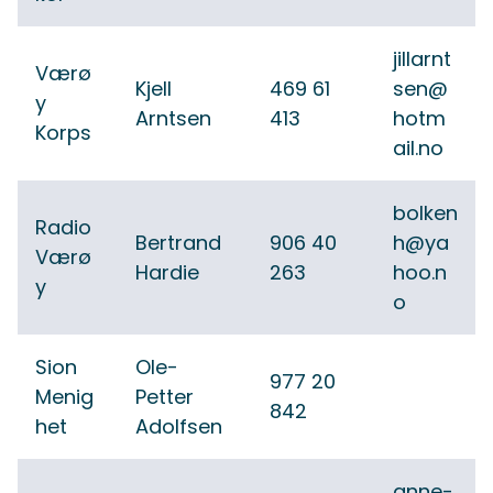
jillarnt
Værø
Kjell
469 61
sen@
y
Arntsen
413
hotm
Korps
ail.no
bolken
Radio
Bertrand
906 40
h@ya
Værø
Hardie
263
hoo.n
y
o
Sion
Ole-
977 20
Menig
Petter
842
het
Adolfsen
anne-