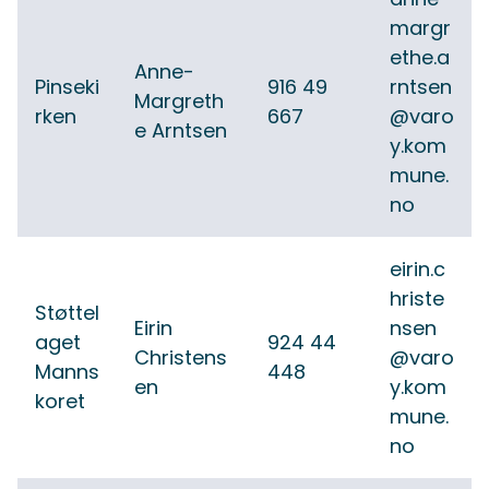
margr
ethe.a
Anne-
Pinseki
916 49
rntsen
Margreth
rken
667
@varo
e Arntsen
y.kom
mune.
no
eirin.c
hriste
Støttel
Eirin
nsen
aget
924 44
Christens
@varo
Manns
448
en
y.kom
koret
mune.
no