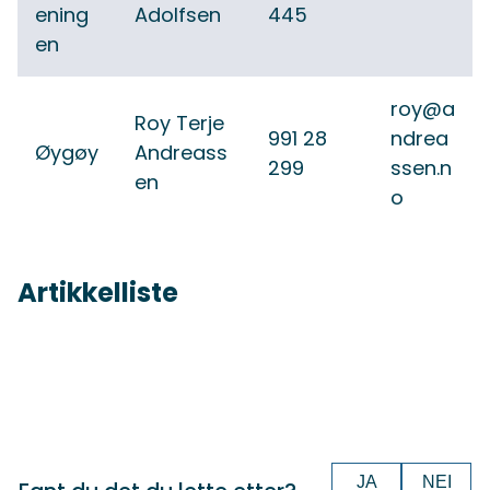
ening
Adolfsen
445
en
roy@a
Roy Terje
991 28
ndrea
Øygøy
Andreass
299
ssen.n
en
o
Artikkelliste
JA
NEI