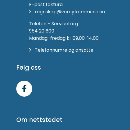
E-post faktura
regnskap@varoy.kommune.no
Telefon - Servicetorg
954 20 600
Mandag-fredag kl. 09.00-14.00
Telefonnumre og ansatte
Følg oss
Følg
oss
på
Om nettstedet
Facebook