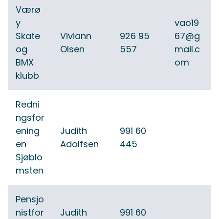
Værø
y
vao19
Skate
Viviann
926 95
67@g
og
Olsen
557
mail.c
BMX
om
klubb
Redni
ngsfor
ening
Judith
991 60
en
Adolfsen
445
Sjøblo
msten
Pensjo
nistfor
Judith
991 60