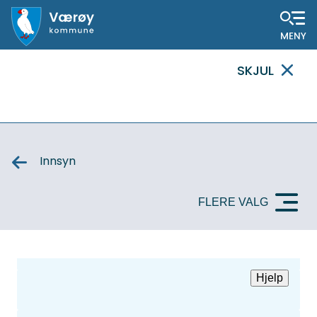
Hovedportal
SKJUL
VIKTIG
MELDING
Innsyn
FLERE VALG
Hjelp