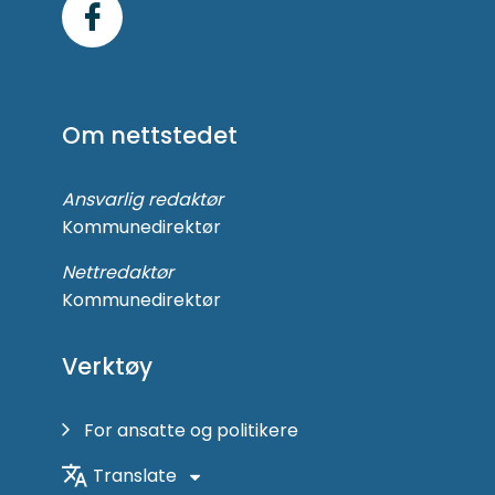
Følg
oss
på
Om nettstedet
Facebook
Ansvarlig redaktør
Kommunedirektør
Nettredaktør
Kommunedirektør
Verktøy
For ansatte og politikere
Translate