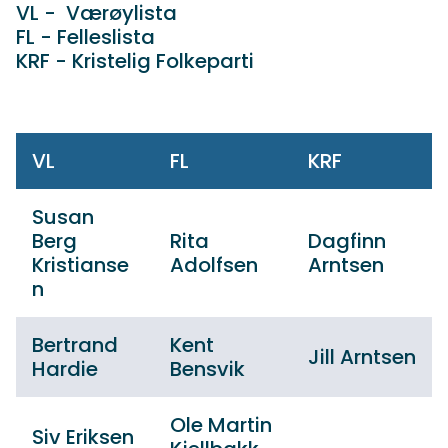
VL - Værøylista
FL - Felleslista
KRF - Kristelig Folkeparti
VL
FL
KRF
Susan
Berg
Rita
Dagfinn
Kristianse
Adolfsen
Arntsen
n
Bertrand
Kent
Jill Arntsen
Hardie
Bensvik
Ole Martin
Siv Eriksen