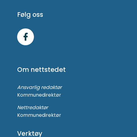
Følg oss
Følg
oss
på
Om nettstedet
Facebook
Ansvarlig redaktør
Kommunedirektør
Nettredaktør
Kommunedirektør
Verktøy