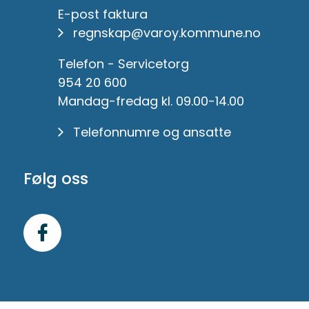
E-post faktura
regnskap@varoy.kommune.no
Telefon - Servicetorg
954 20 600
Mandag-fredag kl. 09.00-14.00
Telefonnumre og ansatte
Følg oss
Følg
oss
på