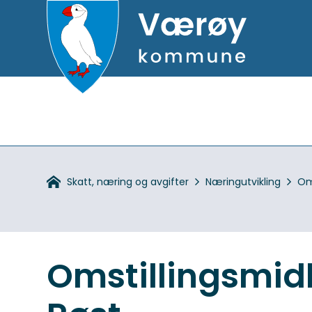
Hovedportal
Du
Skatt, næring og avgifter
Næringutvikling
Om
er
her:
Omstillingsmidl