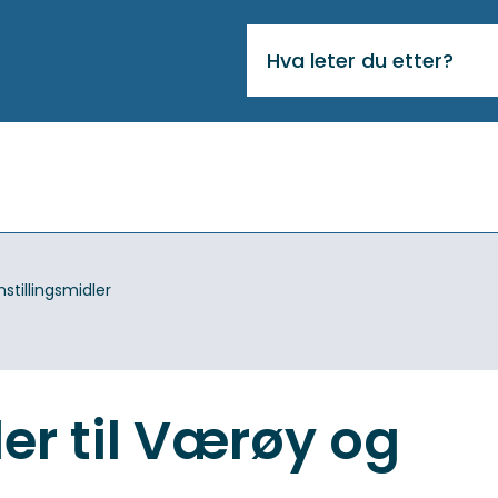
VIKTIG
MELDING
stillingsmidler
er til Værøy og