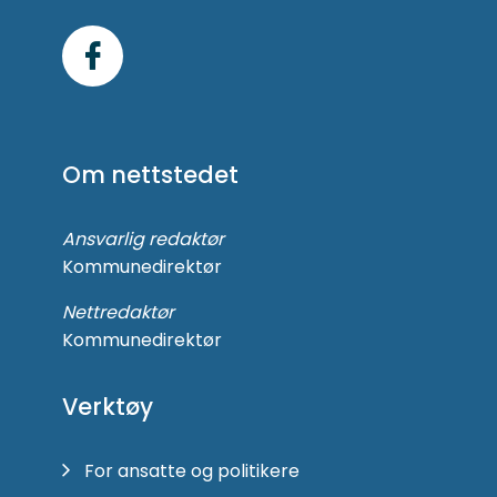
Følg
oss
på
Om nettstedet
Facebook
Ansvarlig redaktør
Kommunedirektør
Nettredaktør
Kommunedirektør
Verktøy
For ansatte og politikere