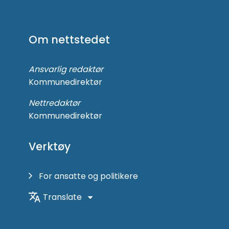
Følg
oss
på
Om nettstedet
Facebook
Ansvarlig redaktør
Kommunedirektør
Nettredaktør
Kommunedirektør
Verktøy
For ansatte og politikere
Translate