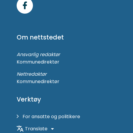
Følg
oss
på
Om nettstedet
Facebook
Ansvarlig redaktør
Kommunedirektør
Nettredaktør
Kommunedirektør
Verktøy
For ansatte og politikere
Translate