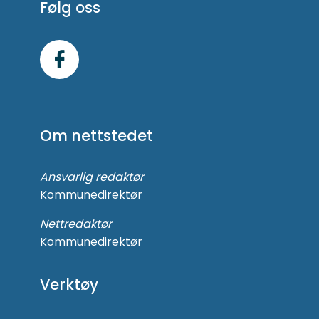
Følg oss
Følg
oss
på
Om nettstedet
Facebook
Ansvarlig redaktør
Kommunedirektør
Nettredaktør
Kommunedirektør
Verktøy