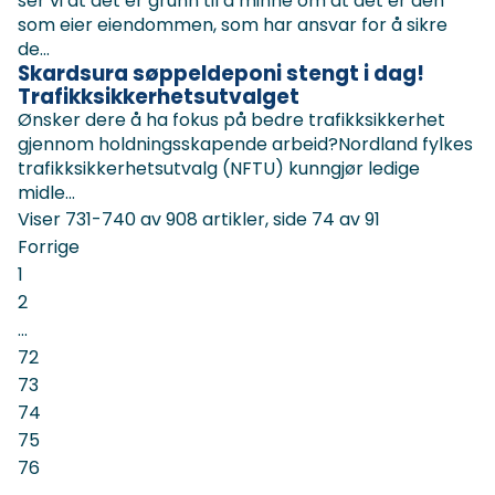
ser vi at det er grunn til å minne om at det er den
som eier eiendommen, som har ansvar for å sikre
de...
Skardsura søppeldeponi stengt i dag!
Trafikksikkerhetsutvalget
Ønsker dere å ha fokus på bedre trafikksikkerhet
gjennom holdningsskapende arbeid?Nordland fylkes
trafikksikkerhetsutvalg (NFTU) kunngjør ledige
midle...
Viser
731-740
av
908
artikler,
side
74
av
91
Forrige
1
2
...
72
73
74
75
76