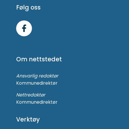
Følg oss
Følg
oss
på
Om nettstedet
Facebook
Ansvarlig redaktør
Kommunedirektør
Nettredaktør
Kommunedirektør
Verktøy