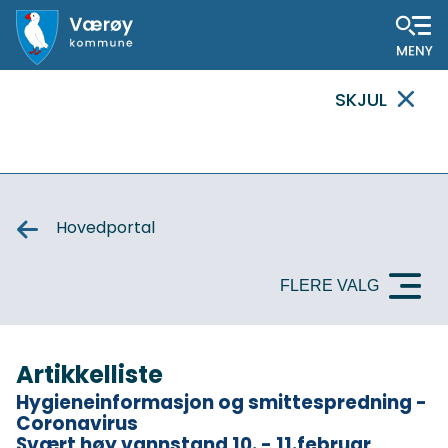
Hovedportal
SKJUL
VIKTIG
MELDING
Hovedportal
FLERE VALG
Artikkelliste
Hygieneinformasjon og smittespredning -
Coronavirus
Svært høy vannstand 10. - 11.februar