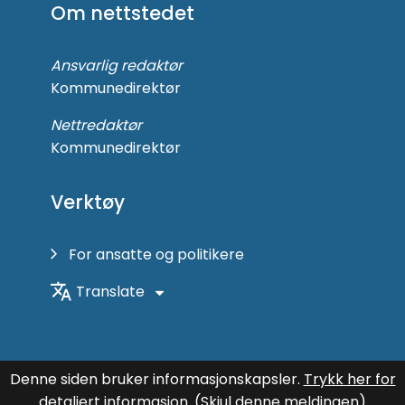
Om nettstedet
Facebook
Ansvarlig redaktør
Kommunedirektør
Nettredaktør
Kommunedirektør
Verktøy
For ansatte og politikere
Translate
Denne siden bruker informasjonskapsler.
Trykk her for
detaljert informasjon.
(Skjul denne meldingen)