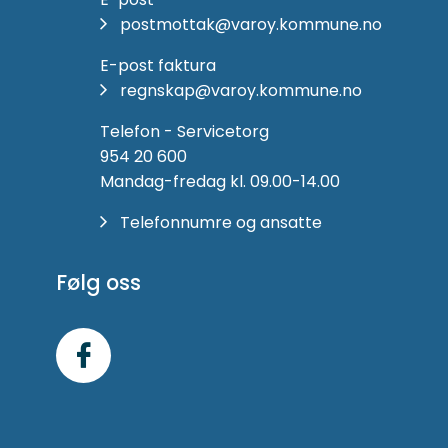
postmottak@varoy.kommune.no
E-post faktura
regnskap@varoy.kommune.no
Telefon - Servicetorg
954 20 600
Mandag-fredag kl. 09.00-14.00
Telefonnumre og ansatte
Følg oss
Følg
oss
på