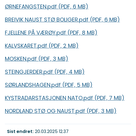
ØRNEFANGSTEN.pdf
(PDF, 6 MB)
BREIVIK NAUST STØ BOLIGER.pdf
(PDF, 6 MB)
FJELLENE PÅ VÆRØY.pdf
(PDF, 8 MB)
KALVSKARET.pdf
(PDF, 2 MB)
MOSKEN.pdf
(PDF, 3 MB)
STEINGJERDER.pdf
(PDF, 4 MB)
SØRLANDSHAGEN.pdf
(PDF, 5 MB)
KYSTRADARSTASJONEN NATO.pdf
(PDF, 7 MB)
NORDLAND STØ OG NAUST.pdf
(PDF, 3 MB)
Sist endret
20.03.2025 12.37