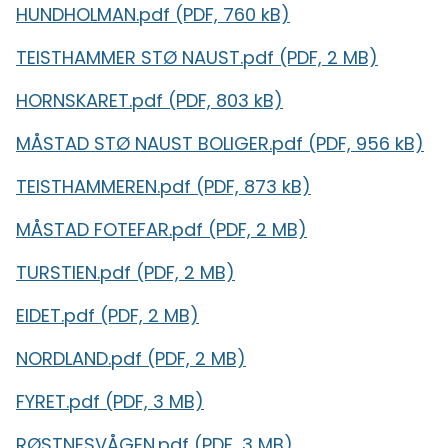
HUNDHOLMAN.pdf
(PDF, 760 kB)
TEISTHAMMER STØ NAUST.pdf
(PDF, 2 MB)
HORNSKARET.pdf
(PDF, 803 kB)
MÅSTAD STØ NAUST BOLIGER.pdf
(PDF, 956 kB)
TEISTHAMMEREN.pdf
(PDF, 873 kB)
MÅSTAD FOTEFAR.pdf
(PDF, 2 MB)
TURSTIEN.pdf
(PDF, 2 MB)
EIDET.pdf
(PDF, 2 MB)
NORDLAND.pdf
(PDF, 2 MB)
FYRET.pdf
(PDF, 3 MB)
RØSTNESVÅGEN.pdf
(PDF, 3 MB)