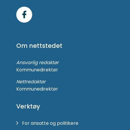
Følg
oss
på
Om nettstedet
Facebook
Ansvarlig redaktør
Kommunedirektør
Nettredaktør
Kommunedirektør
Verktøy
For ansatte og politikere