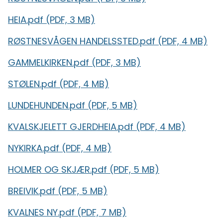
HEIA.pdf
(PDF, 3 MB)
RØSTNESVÅGEN HANDELSSTED.pdf
(PDF, 4 MB)
GAMMELKIRKEN.pdf
(PDF, 3 MB)
STØLEN.pdf
(PDF, 4 MB)
LUNDEHUNDEN.pdf
(PDF, 5 MB)
KVALSKJELETT GJERDHEIA.pdf
(PDF, 4 MB)
NYKIRKA.pdf
(PDF, 4 MB)
HOLMER OG SKJÆR.pdf
(PDF, 5 MB)
BREIVIK.pdf
(PDF, 5 MB)
KVALNES NY.pdf
(PDF, 7 MB)