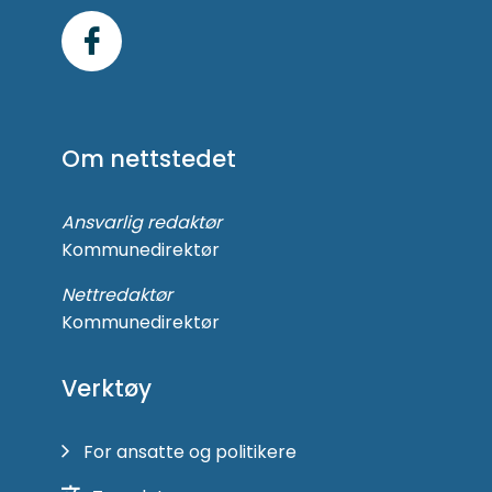
Følg
oss
på
Om nettstedet
Facebook
Ansvarlig redaktør
Kommunedirektør
Nettredaktør
Kommunedirektør
Verktøy
For ansatte og politikere