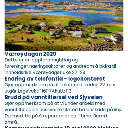
Værøydagan 2020
Dette er en oppfordringtil lag og
foreninger,næringsaktører og andreom å bidra til
innholdsrike Værøydager uke 27-28
Endring av telefontid - legekontoret
Gjør oppmerksom på at telefontid fredag 22. mai
utgår.Legevakt: 116117Akutt: 113
Brudd på vanntilførsel ved Sjyveien
Gjør oppmerksom på at vi under arbeid med
vanntilførselen dessverre fikk en bruddskade på linja.
Estimert tid på å reparere er ca. 1 time. Berørt
områ...