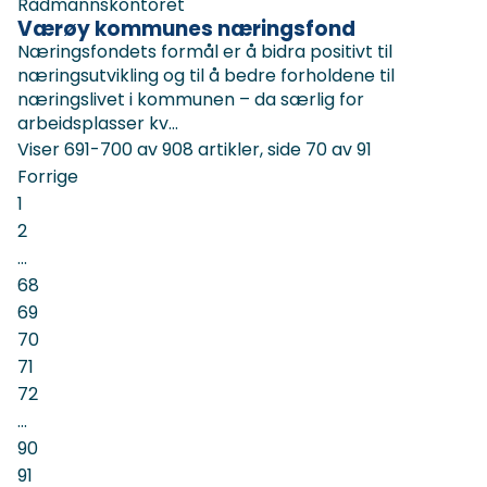
Rådmannskontoret
Værøy kommunes næringsfond
Næringsfondets formål er å bidra positivt til
næringsutvikling og til å bedre forholdene til
næringslivet i kommunen – da særlig for
arbeidsplasser kv...
Viser
691-700
av
908
artikler,
side
70
av
91
Forrige
1
2
...
68
69
70
71
72
...
90
91